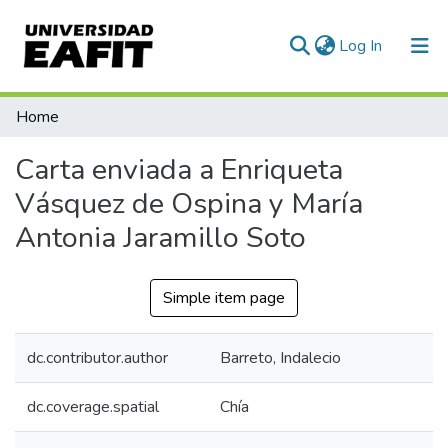
(current)
Log In
Communities & Collections
Home
All of DSpace
Carta enviada a Enriqueta
Statistics
Vásquez de Ospina y María
Antonia Jaramillo Soto
Simple item page
dc.contributor.author
Barreto, Indalecio
dc.coverage.spatial
Chía