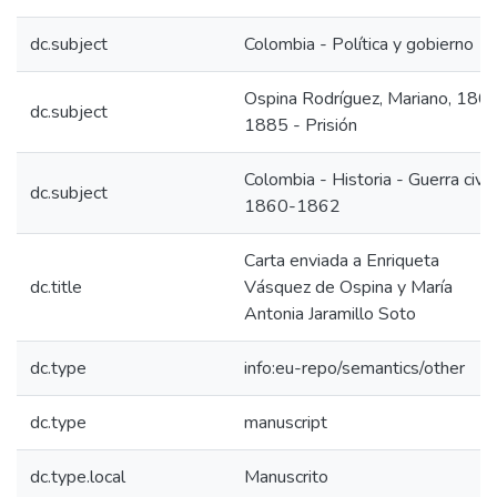
dc.subject
Colombia - Política y gobierno
Ospina Rodríguez, Mariano, 180
dc.subject
1885 - Prisión
Colombia - Historia - Guerra civil,
dc.subject
1860-1862
Carta enviada a Enriqueta
dc.title
Vásquez de Ospina y María
Antonia Jaramillo Soto
dc.type
info:eu-repo/semantics/other
dc.type
manuscript
dc.type.local
Manuscrito