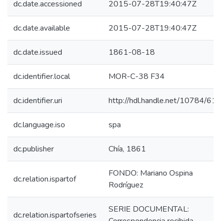
dc.date.accessioned
2015-07-28T19:40:47Z
dc.date.available
2015-07-28T19:40:47Z
dc.date.issued
1861-08-18
dc.identifier.local
MOR-C-38 F34
dc.identifier.uri
http://hdl.handle.net/10784/61
dc.language.iso
spa
dc.publisher
Chía, 1861
FONDO: Mariano Ospina
dc.relation.ispartof
Rodríguez
SERIE DOCUMENTAL:
dc.relation.ispartofseries