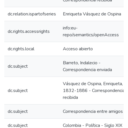
Correspondencia recibida
dc.relation.ispartofseries
Enriqueta Vásquez de Ospina
info:eu-
dc.rights.accessrights
repo/semantics/openAccess
dc.rights.local
Acceso abierto
Barreto, Indalecio -
dc.subject
Correspondencia enviada
Vásquez de Ospina, Enriqueta,
dc.subject
1832-1886 - Correspondencia
recibida
dc.subject
Correspondencia entre amigos
dc.subject
Colombia - Política - Siglo XIX