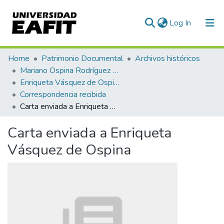
(current)
Log In
Communities & Collections
Home
Patrimonio Documental
Archivos históricos
Mariano Ospina Rodríguez (1826 -1912)
All of DSpace
Enriqueta Vásquez de Ospina
Correspondencia recibida
Statistics
Carta enviada a Enriqueta Vásquez de Ospina
Carta enviada a Enriqueta
Vásquez de Ospina