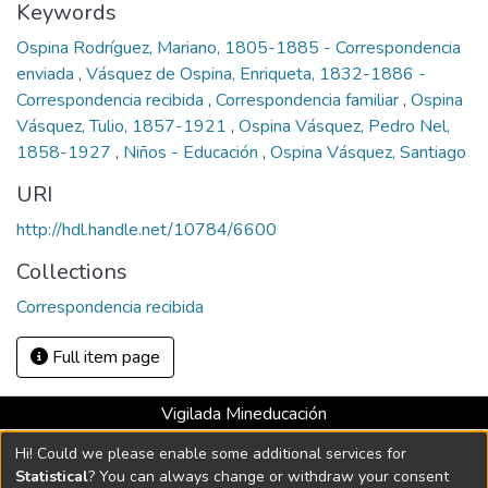
Keywords
Ospina Rodríguez, Mariano, 1805-1885 - Correspondencia
enviada
,
Vásquez de Ospina, Enriqueta, 1832-1886 -
Correspondencia recibida
,
Correspondencia familiar
,
Ospina
Vásquez, Tulio, 1857-1921
,
Ospina Vásquez, Pedro Nel,
1858-1927
,
Niños - Educación
,
Ospina Vásquez, Santiago
URI
http://hdl.handle.net/10784/6600
Collections
Correspondencia recibida
Full item page
Vigilada Mineducación
Universidad con Acreditación Institucional hasta 2026 -
Hi! Could we please enable some additional services for
Resolución MEN 2158 de 2018
Statistical
? You can always change or withdraw your consent