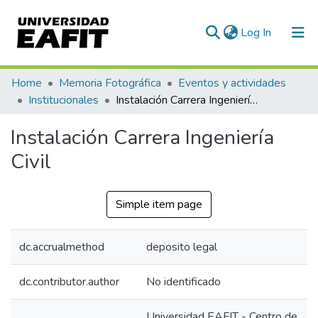
(current)
Log In
Communities & Collections
Home
Memoria Fotográfica
Eventos y actividades
Institucionales
Instalación Carrera Ingeniería Civil
All of DSpace
Instalación Carrera Ingeniería
Statistics
Civil
Simple item page
dc.accrualmethod
deposito legal
dc.contributor.author
No identificado
Universidad EAFIT - Centro de