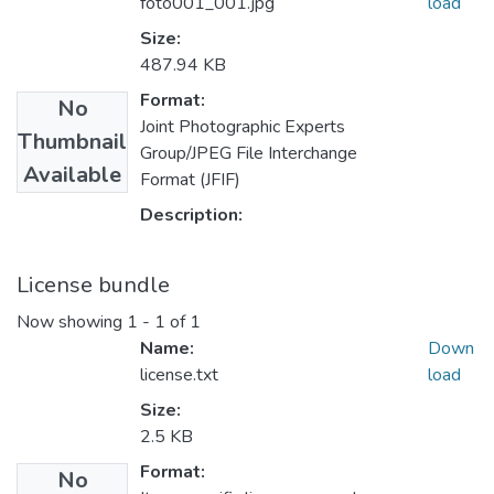
foto001_001.jpg
load
Size:
487.94 KB
Format:
No
Joint Photographic Experts
Thumbnail
Group/JPEG File Interchange
Available
Format (JFIF)
Description:
License bundle
Now showing
1 - 1 of 1
Name:
Down
license.txt
load
Size:
2.5 KB
Format:
No