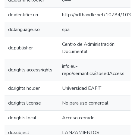
dc.identifier.other
644
dc.identifier.uri
http://hdl.handle.net/10784/1038
dc.language.iso
spa
Centro de Administración
dc.publisher
Documental
info:eu-
dc.rights.accessrights
repo/semantics/closedAccess
dc.rights.holder
Universidad EAFIT
dc.rights.license
No para uso comercial
dc.rights.local
Acceso cerrado
dc.subject
LANZAMIENTOS