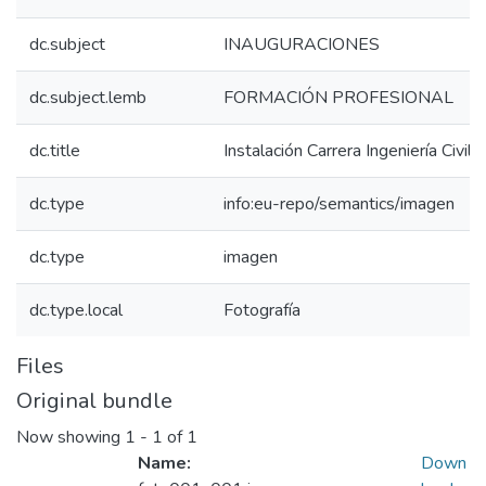
dc.subject
INAUGURACIONES
dc.subject.lemb
FORMACIÓN PROFESIONAL
dc.title
Instalación Carrera Ingeniería Civil
dc.type
info:eu-repo/semantics/imagen
dc.type
imagen
dc.type.local
Fotografía
Files
Original bundle
Now showing
1 - 1 of 1
Name:
Down