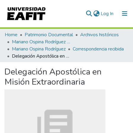
(current)
Log In
Communities & Collections
Home
Patrimonio Documental
Archivos históricos
Mariano Ospina Rodríguez (1826 -1912)
All of DSpace
Mariano Ospina Rodríguez
Correspondencia recibida
Delegación Apostólica en Misión Extraordinaria
Statistics
Delegación Apostólica en
Misión Extraordinaria