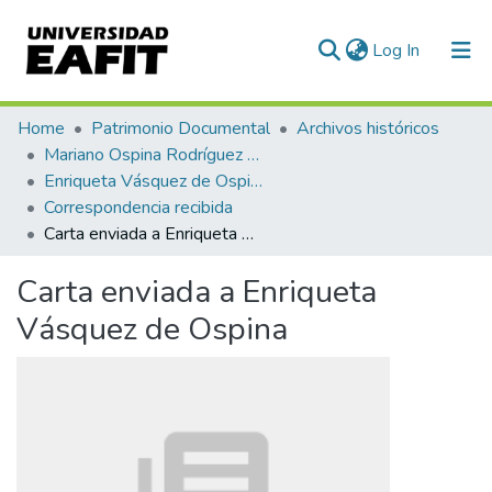
(current)
Log In
Communities & Collections
Home
Patrimonio Documental
Archivos históricos
Mariano Ospina Rodríguez (1826 -1912)
All of DSpace
Enriqueta Vásquez de Ospina
Correspondencia recibida
Statistics
Carta enviada a Enriqueta Vásquez de Ospina
Carta enviada a Enriqueta
Vásquez de Ospina