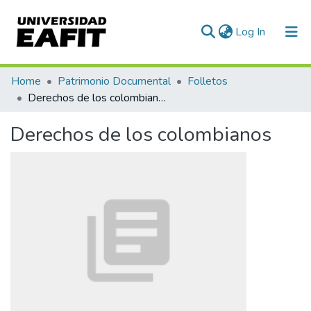
(current)
Log In
Communities & Collections
Home
Patrimonio Documental
Folletos
Derechos de los colombianos
All of DSpace
Derechos de los colombianos
Statistics