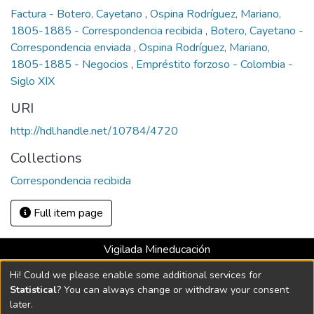
Factura - Botero, Cayetano
,
Ospina Rodríguez, Mariano,
1805-1885 - Correspondencia recibida
,
Botero, Cayetano -
Correspondencia enviada
,
Ospina Rodríguez, Mariano,
1805-1885 - Negocios
,
Empréstito forzoso - Colombia -
Siglo XIX
URI
http://hdl.handle.net/10784/4720
Collections
Correspondencia recibida
Full item page
Vigilada Mineducación
Universidad con Acreditación Institucional hasta 2026 -
Hi! Could we please enable some additional services for
Resolución MEN 2158 de 2018
Statistical
? You can always change or withdraw your consent
later.