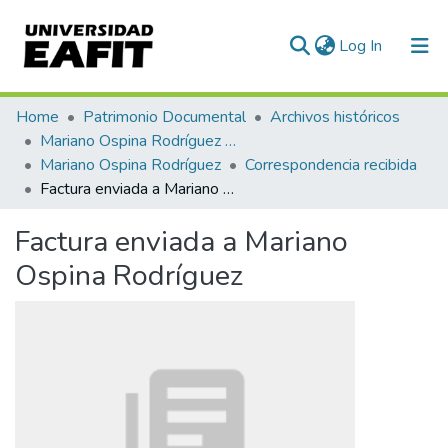
(current)
Log In
Communities & Collections
Home
Patrimonio Documental
Archivos históricos
Mariano Ospina Rodríguez (1826 -1912)
All of DSpace
Mariano Ospina Rodríguez
Correspondencia recibida
Factura enviada a Mariano Ospina Rodríguez
Statistics
Factura enviada a Mariano
Ospina Rodríguez