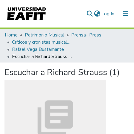
(current)
Log In
Communities & Collections
Home
Patrimonio Musical
Prensa- Press
Críticos y cronistas musicales
All of DSpace
Rafael Vega Bustamante
Escuchar a Richard Strauss (1)
Statistics
Escuchar a Richard Strauss (1)