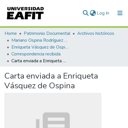
(current)
Log In
Communities & Collections
Home
Patrimonio Documental
Archivos históricos
Mariano Ospina Rodríguez (1826 -1912)
All of DSpace
Enriqueta Vásquez de Ospina
Correspondencia recibida
Statistics
Carta enviada a Enriqueta Vásquez de Ospina
Carta enviada a Enriqueta
Vásquez de Ospina