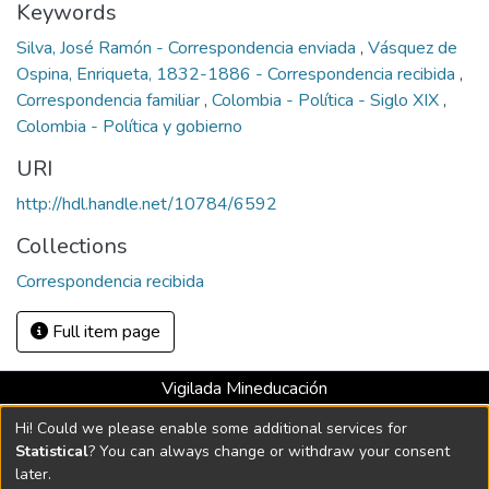
Keywords
Silva, José Ramón - Correspondencia enviada
,
Vásquez de
Ospina, Enriqueta, 1832-1886 - Correspondencia recibida
,
Correspondencia familiar
,
Colombia - Política - Siglo XIX
,
Colombia - Política y gobierno
URI
http://hdl.handle.net/10784/6592
Collections
Correspondencia recibida
Full item page
Vigilada Mineducación
Universidad con Acreditación Institucional hasta 2026 -
Hi! Could we please enable some additional services for
Resolución MEN 2158 de 2018
Statistical
? You can always change or withdraw your consent
later.