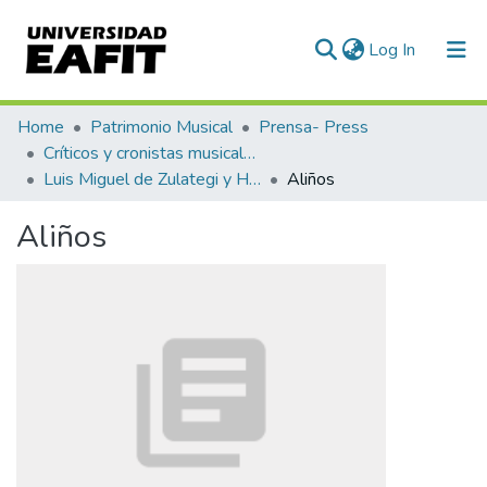
(current)
Log In
Communities & Collections
Home
Patrimonio Musical
Prensa- Press
Críticos y cronistas musicales
All of DSpace
Luis Miguel de Zulategi y Huarte
Aliños
Statistics
Aliños