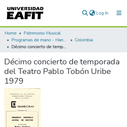
(current)
Log In
Communities & Collections
Home
Patrimonio Musical
Programas de mano - Hand programs
Colombia
All of DSpace
Décimo concierto de temporada del Teatro Pablo Tobón Uribe 1979
Statistics
Décimo concierto de temporada
del Teatro Pablo Tobón Uribe
1979