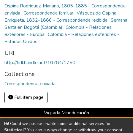
Ospina Rodríguez, Mariano, 1805-1885 - Correspondencia
enviada
,
Correspondencia familiar
,
Vásquez de Ospina,
Enriqueta, 1832-1886 - Correspondencia recibida
,
Semana
Santa en Bogotá (Colombia)
,
Colombia - Relaciones
exteriores - Europa
,
Colombia - Relaciones exteriores -
Estados Unidos
URI
http://hdl.handle.net/10784/1750
Collections
Correspondencia enviada
Full item page
Vigilada Mineducación
Universidad con Acreditación Institucional hasta 2026 -
Hi! Could we please enable some additional services for
Resolución MEN 2158 de 2018
Statistical
? You can always change or withdraw your consent