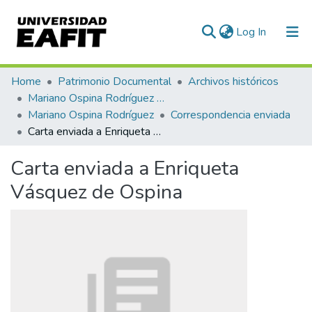
(current)
Log In
Communities & Collections
Home
Patrimonio Documental
Archivos históricos
Mariano Ospina Rodríguez (1826 -1912)
All of DSpace
Mariano Ospina Rodríguez
Correspondencia enviada
Carta enviada a Enriqueta Vásquez de Ospina
Statistics
Carta enviada a Enriqueta
Vásquez de Ospina