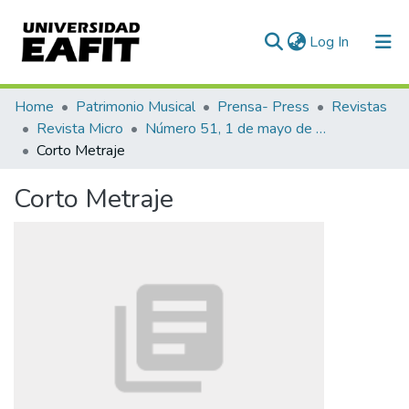
(current)
Log In
Communities & Collections
Home
Patrimonio Musical
Prensa- Press
Revistas
Revista Micro
Número 51, 1 de mayo de 1941
All of DSpace
Corto Metraje
Statistics
Corto Metraje