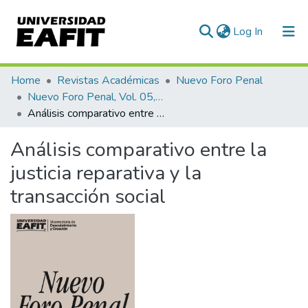
(current)
Log In
Communities & Collections
Home
Revistas Académicas
Nuevo Foro Penal
Nuevo Foro Penal, Vol. 05, Núm. 72 (2009)
All of DSpace
Análisis comparativo entre la justicia reparativa y la transacción social
Statistics
Análisis comparativo entre la
justicia reparativa y la
transacción social