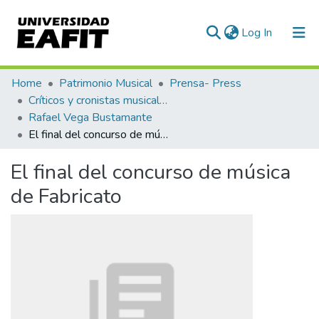
(current)
Log In
Communities & Collections
Home
Patrimonio Musical
Prensa- Press
Críticos y cronistas musicales
All of DSpace
Rafael Vega Bustamante
El final del concurso de música de Fabricato
Statistics
El final del concurso de música
de Fabricato