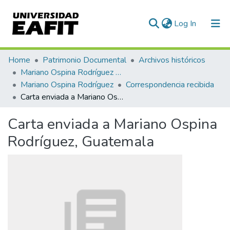
(current)
Log In
Communities & Collections
Home
Patrimonio Documental
Archivos históricos
Mariano Ospina Rodríguez (1826 -1912)
All of DSpace
Mariano Ospina Rodríguez
Correspondencia recibida
Carta enviada a Mariano Ospina Rodríguez, Guatemala
Statistics
Carta enviada a Mariano Ospina
Rodríguez, Guatemala