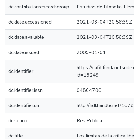
dc.contributor.researchgroup
Estudios de Filosofía, Herme
dc.date.accessioned
2021-03-04T20:56:39Z
dc.date.available
2021-03-04T20:56:39Z
dc.date.issued
2009-01-01
https://eafit.fundanetsuite.
dc.identifier
id=13249
dc.identifier.issn
04864700
dc.identifier.uri
http://hdl.handle.net/1078
dc.source
Res Publica
dc.title
Los límites de la crítica liber