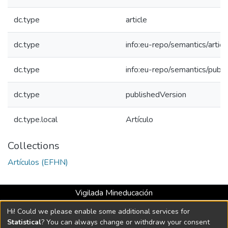
dc.type
article
dc.type
info:eu-repo/semantics/articl
dc.type
info:eu-repo/semantics/publ
dc.type
publishedVersion
dc.type.local
Artículo
Collections
Artículos (EFHN)
Vigilada Mineducación
Universidad con Acreditación Institucional hasta 2026 -
Hi! Could we please enable some additional services for
Resolución MEN 2158 de 2018
Statistical
? You can always change or withdraw your consent