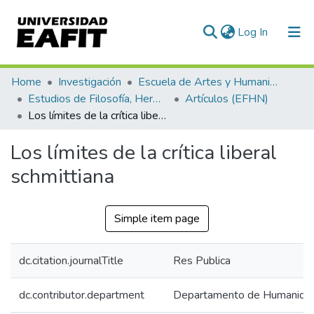
(current)
Log In
Communities & Collections
Home
Investigación
Escuela de Artes y Humanidades
Estudios de Filosofía, Hermenéutica y Narrativas
Artículos (EFHN)
All of DSpace
Los límites de la crítica liberal schmittiana
Statistics
Los límites de la crítica liberal
schmittiana
Simple item page
dc.citation.journalTitle
Res Publica
dc.contributor.department
Departamento de Humanida