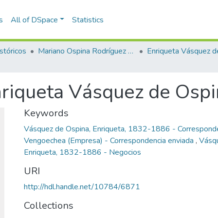
s
All of DSpace
Statistics
stóricos
Mariano Ospina Rodríguez (1826 -1912)
nriqueta Vásquez de Ospi
Keywords
Vásquez de Ospina, Enriqueta, 1832-1886 - Corresponde
Vengoechea (Empresa) - Correspondencia enviada
,
Vásqu
Enriqueta, 1832-1886 - Negocios
URI
http://hdl.handle.net/10784/6871
Collections