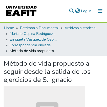
(current)
Log In
Communities & Collections
Home
Patrimonio Documental
Archivos históricos
Mariano Ospina Rodríguez (1826 -1912)
All of DSpace
Enriqueta Vásquez de Ospina
Correspondencia enviada
Statistics
Método de vida propuesto a seguir desde la salida de los ejercicios de S. Ignacio
Método de vida propuesto a
seguir desde la salida de los
ejercicios de S. Ignacio