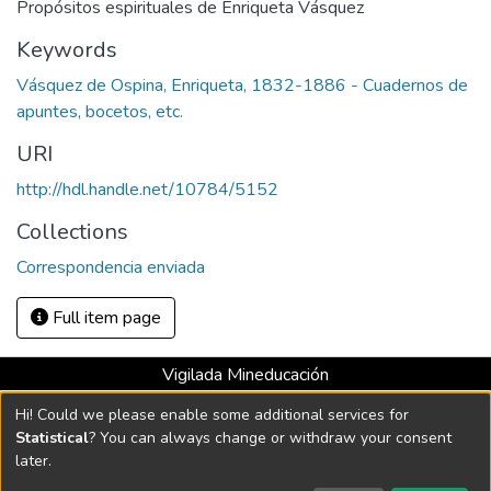
Propósitos espirituales de Enriqueta Vásquez
Keywords
Vásquez de Ospina, Enriqueta, 1832-1886 - Cuadernos de
apuntes, bocetos, etc.
URI
http://hdl.handle.net/10784/5152
Collections
Correspondencia enviada
Full item page
Vigilada Mineducación
Universidad con Acreditación Institucional hasta 2026 -
Hi! Could we please enable some additional services for
Resolución MEN 2158 de 2018
Statistical
? You can always change or withdraw your consent
later.