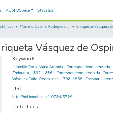
s
All of DSpace
Statistics
stóricos
Mariano Ospina Rodríguez (1826 -1912)
nriqueta Vásquez de Ospi
Keywords
Jaramillo Soto, María Antonia - Correspondencia enviada
,
Enriqueta, 1832-1886 - Correspondencia recibida
,
Corre
Vásquez Calle, Pedro José, 1798-1858
,
Escobar, Loren
URI
http://hdl.handle.net/10784/5729
Collections