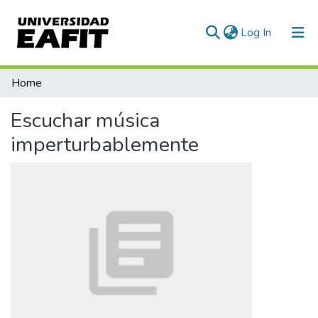
(current)
Log In
Communities & Collections
Home
All of DSpace
Escuchar música
Statistics
imperturbablemente