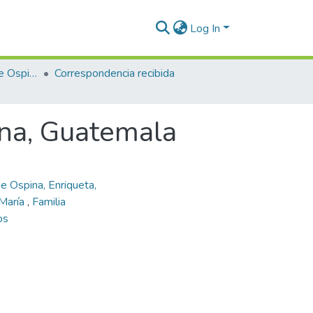
Log In
Enriqueta Vásquez de Ospina
Correspondencia recibida
ina, Guatemala
e Ospina, Enriqueta,
 María
,
Familia
os