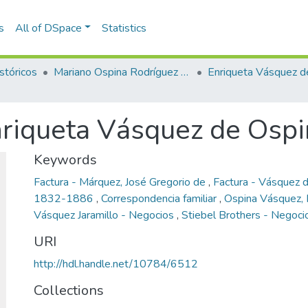
s
All of DSpace
Statistics
stóricos
Mariano Ospina Rodríguez (1826 -1912)
nriqueta Vásquez de Osp
Keywords
Factura - Márquez, José Gregorio de
,
Factura - Vásquez d
1832-1886
,
Correspondencia familiar
,
Ospina Vásquez,
Vásquez Jaramillo - Negocios
,
Stiebel Brothers - Negoci
URI
http://hdl.handle.net/10784/6512
Collections