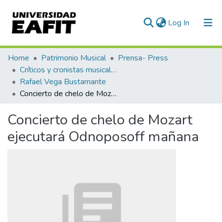
(current)
Log In
Communities & Collections
Home
Patrimonio Musical
Prensa- Press
Críticos y cronistas musicales
All of DSpace
Rafael Vega Bustamante
Concierto de chelo de Mozart ejecutará Odnoposoff mañana
Statistics
Concierto de chelo de Mozart
ejecutará Odnoposoff mañana