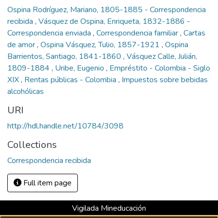
Ospina Rodríguez, Mariano, 1805-1885 - Correspondencia
recibida
,
Vásquez de Ospina, Enriqueta, 1832-1886 -
Correspondencia enviada
,
Correspondencia familiar
,
Cartas
de amor
,
Ospina Vásquez, Tulio, 1857-1921
,
Ospina
Barrientos, Santiago, 1841-1860
,
Vásquez Calle, Julián,
1809-1884
,
Uribe, Eugenio
,
Empréstito - Colombia - Siglo
XIX
,
Rentas públicas - Colombia
,
Impuestos sobre bebidas
alcohólicas
URI
http://hdl.handle.net/10784/3098
Collections
Correspondencia recibida
Full item page
Vigilada Mineducación