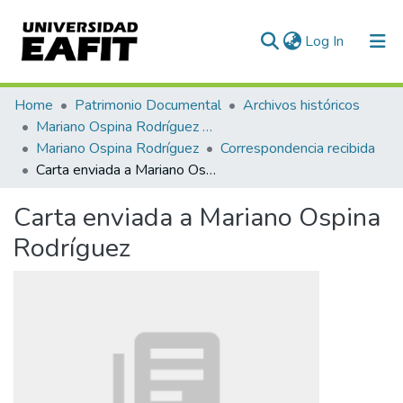
(current)
Log In
Communities & Collections
Home
Patrimonio Documental
Archivos históricos
Mariano Ospina Rodríguez (1826 -1912)
All of DSpace
Mariano Ospina Rodríguez
Correspondencia recibida
Carta enviada a Mariano Ospina Rodríguez
Statistics
Carta enviada a Mariano Ospina
Rodríguez