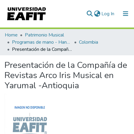
(current)
Log In
Communities & Collections
Home
Patrimonio Musical
Programas de mano - Hand programs
Colombia
All of DSpace
Presentación de la Compañía de Revistas Arco Iris Musical en Yarumal -Antioquia
Statistics
Presentación de la Compañía de
Revistas Arco Iris Musical en
Yarumal -Antioquia