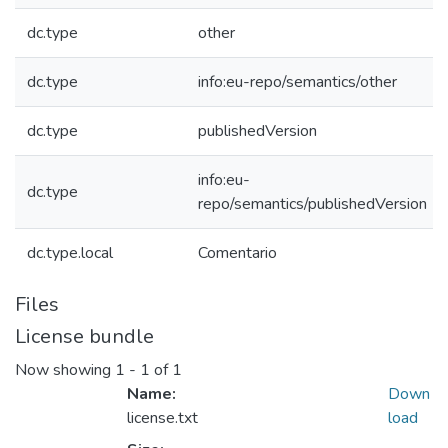
dc.type
other
dc.type
info:eu-repo/semantics/other
dc.type
publishedVersion
info:eu-
dc.type
repo/semantics/publishedVersion
dc.type.local
Comentario
Files
License bundle
Now showing
1 - 1 of 1
Name:
Down
license.txt
load