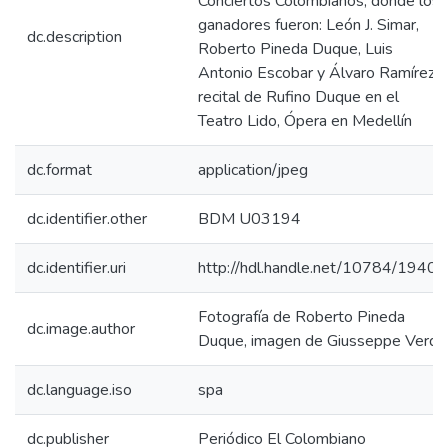
Conciertos Colombianos, donde los
ganadores fueron: León J. Simar,
dc.description
Roberto Pineda Duque, Luis
Antonio Escobar y Álvaro Ramírez;
recital de Rufino Duque en el
Teatro Lido, Ópera en Medellín
dc.format
application/jpeg
dc.identifier.other
BDM U03194
dc.identifier.uri
http://hdl.handle.net/10784/19401
Fotografía de Roberto Pineda
dc.image.author
Duque, imagen de Giusseppe Verdi
dc.language.iso
spa
dc.publisher
Periódico El Colombiano