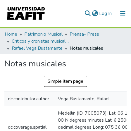
(current)
Log In
Communities & Collections
Home
Patrimonio Musical
Prensa- Press
Críticos y cronistas musicales
All of DSpace
Rafael Vega Bustamante
Notas musicales
Statistics
Notas musicales
Simple item page
dc.contributor.author
Vega Bustamante, Rafael
Medellín (ID: 7005073): Lat: 06 15
00 N degrees minutes Lat: 6.2500
dc.coverage.spatial
decimal degrees Long: 075 36 00