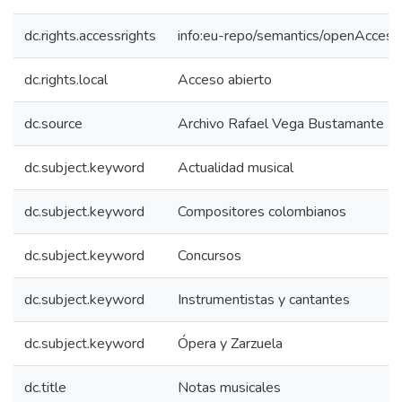
dc.rights.accessrights
info:eu-repo/semantics/openAccess
dc.rights.local
Acceso abierto
dc.source
Archivo Rafael Vega Bustamante
dc.subject.keyword
Actualidad musical
dc.subject.keyword
Compositores colombianos
dc.subject.keyword
Concursos
dc.subject.keyword
Instrumentistas y cantantes
dc.subject.keyword
Ópera y Zarzuela
dc.title
Notas musicales