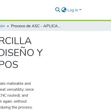
Log In
ión
Proceso de ASC - APLICACIONES DE LA ARCILLA AUTOMOTRIZ O DE PROTOTIPADO EN EL DISEÑO Y FABRICACION DE MODELOS Y/O PROTOTIPOS
ARCILLA
DISEÑO Y
IPOS
rials malleable and
t versatility; since
(CNC routed); and
m again, without
during the process.