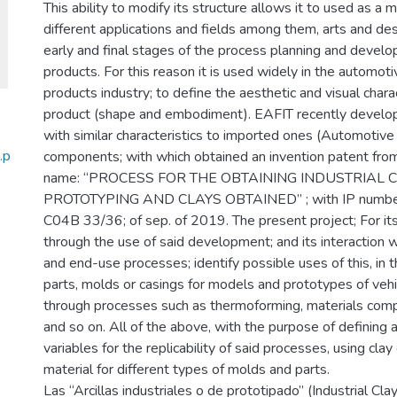
This ability to modify its structure allows it to used as a 
different applications and fields among them, arts and desi
early and final stages of the process planning and devel
products. For this reason it is used widely in the automo
products industry; to define the aesthetic and visual charac
product (shape and embodiment). EAFIT recently develope
with similar characteristics to imported ones (Automotive 
.p
components; with which obtained an invention patent from
name: “PROCESS FOR THE OBTAINING INDUSTRIAL 
PROTOTYPING AND CLAYS OBTAINED” ; with IP number I
C04B 33/36; of sep. of 2019. The present project; For its 
through the use of said development; and its interaction w
and end-use processes; identify possible uses of this, in 
parts, molds or casings for models and prototypes of vehi
through processes such as thermoforming, materials comp
and so on. All of the above, with the purpose of defining 
variables for the replicability of said processes, using cla
material for different types of molds and parts.
Las “Arcillas industriales o de prototipado” (Industrial Cla