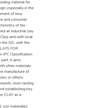
molding material for
gn; especially in the
opment of new
tive and consumer
teristics of the
d an industrial clay
Clay) and with local
 the SIC; with the
CLAYS FOR
PC Classification:
part, it aims
ith other materials
the manufacture of
cles or others;
ounds, resin casting
and establishing key
y or CLAY as a
y), son materiales