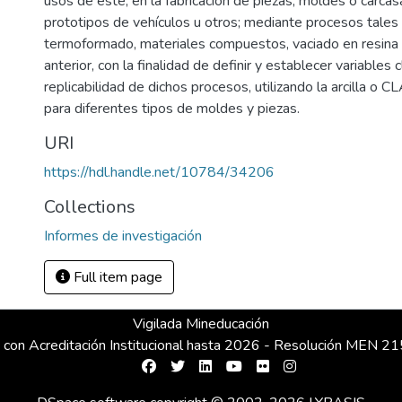
usos de este, en la fabricación de piezas, moldes o carca
prototipos de vehículos u otros; mediante procesos tale
termoformado, materiales compuestos, vaciado en resina
anterior, con la finalidad de definir y establecer variables 
replicabilidad de dichos procesos, utilizando la arcilla o 
para diferentes tipos de moldes y piezas.
URI
https://hdl.handle.net/10784/34206
Collections
Informes de investigación
Full item page
Vigilada Mineducación
 con Acreditación Institucional hasta 2026 - Resolución MEN 