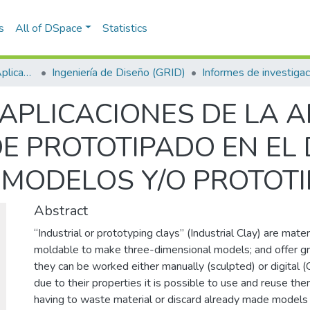
s
All of DSpace
Statistics
Escuela de Ciencias Aplicadas e Ingeniería
Ingeniería de Diseño (GRID)
Informes de investigac
- APLICACIONES DE LA 
E PROTOTIPADO EN EL 
 MODELOS Y/O PROTOT
Abstract
“Industrial or prototyping clays” (Industrial Clay) are mate
moldable to make three-dimensional models; and offer grea
they can be worked either manually (sculpted) or digital 
due to their properties it is possible to use and reuse the
having to waste material or discard already made models 