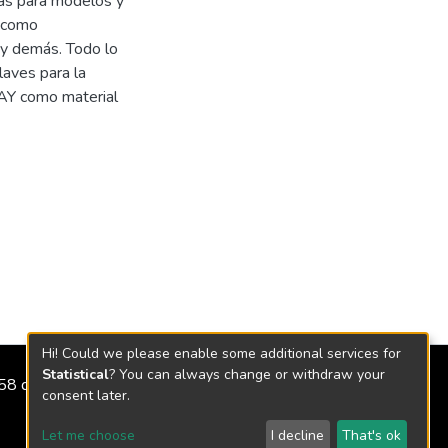
sas para modelos y
s como
 y demás. Todo lo
claves para la
CLAY como material
Hi! Could we please enable some additional services for
Statistical
? You can always change or withdraw your
2158 de 2018
consent later.
Let me choose
I decline
That's ok