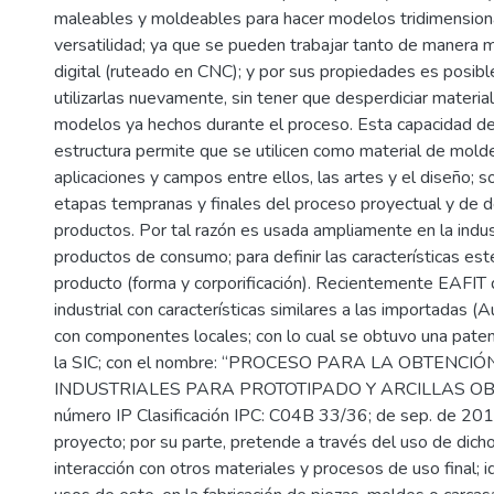
maleables y moldeables para hacer modelos tridimensiona
versatilidad; ya que se pueden trabajar tanto de manera m
digital (ruteado en CNC); y por sus propiedades es posible
utilizarlas nuevamente, sin tener que desperdiciar materia
modelos ya hechos durante el proceso. Esta capacidad de
estructura permite que se utilicen como material de mold
aplicaciones y campos entre ellos, las artes y el diseño; s
etapas tempranas y finales del proceso proyectual y de 
productos. Por tal razón es usada ampliamente en la indus
productos de consumo; para definir las características esté
producto (forma y corporificación). Recientemente EAFIT d
industrial con características similares a las importadas (
con componentes locales; con lo cual se obtuvo una paten
la SIC; con el nombre: “PROCESO PARA LA OBTENCI
INDUSTRIALES PARA PROTOTIPADO Y ARCILLAS OBT
número IP Clasificación IPC: C04B 33/36; de sep. de 201
proyecto; por su parte, pretende a través del uso de dicho
interacción con otros materiales y procesos de uso final; i