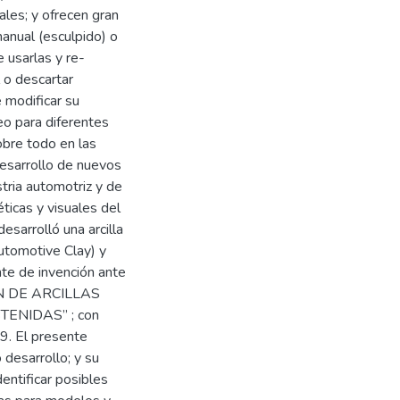
les; y ofrecen gran
anual (esculpido) o
 usarlas y re-
l o descartar
 modificar su
eo para diferentes
obre todo en las
desarrollo de nuevos
tria automotriz y de
ticas y visuales del
esarrolló una arcilla
Automotive Clay) y
te de invención ante
ÓN DE ARCILLAS
ENIDAS” ; con
9. El presente
 desarrollo; y su
dentificar posibles