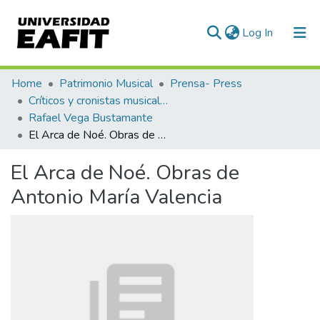
(current)
Log In
Communities & Collections
Home
Patrimonio Musical
Prensa- Press
Críticos y cronistas musicales
All of DSpace
Rafael Vega Bustamante
El Arca de Noé. Obras de Antonio María Valencia
Statistics
El Arca de Noé. Obras de
Antonio María Valencia