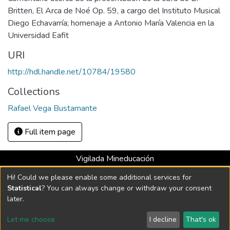
Britten, El Arca de Noé Op. 59, a cargo del Instituto Musical
Diego Echavarría; homenaje a Antonio María Valencia en la
Universidad Eafit
URI
http://hdl.handle.net/10784/19580
Collections
Rafael Vega Bustamante
Full item page
Vigilada Mineducación
Universidad con Acreditación Institucional hasta 2026 -
Hi! Could we please enable some additional services for
Resolución MEN 2158 de 2018
Statistical
? You can always change or withdraw your consent
later.
DSpace software
copyright © 2002-2026
LYRASIS
Let me choose
I decline
That's ok
Cookie settings
Send Feedback