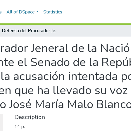
s
All of DSpace
Statistics
Defensa del Procurador Jeneral de la Nación Florentino González, hecha ante el Senado de la República en el juicio a que ha dado lugar la acusación intentada por la Cámara de Representantes, i en que ha llevado su voz como acusador, el ciudadano diputado José María Malo Blanco
ador Jeneral de la Nació
te el Senado de la Repúbl
 la acusación intentada p
en que ha llevado su voz
o José María Malo Blanc
Description
14 p.