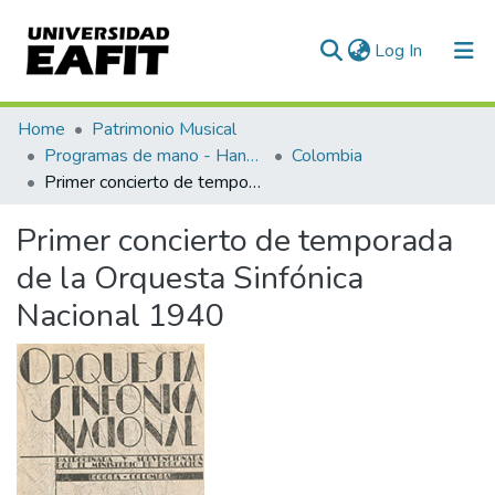
(current)
Log In
Communities & Collections
Home
Patrimonio Musical
Programas de mano - Hand programs
Colombia
All of DSpace
Primer concierto de temporada de la Orquesta Sinfónica Nacional 1940
Statistics
Primer concierto de temporada
de la Orquesta Sinfónica
Nacional 1940