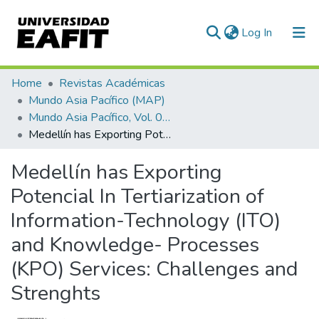
(current)
Log In
Communities & Collections
Home
Revistas Académicas
Mundo Asia Pacífico (MAP)
All of DSpace
Mundo Asia Pacífico, Vol. 07, Núm. 13 (2018)
Medellín has Exporting Potencial In Tertiarization of Information-Technology (ITO) and Knowledge- Processes (KPO) Services: Challenges and Strenghts
Statistics
Medellín has Exporting
Potencial In Tertiarization of
Information-Technology (ITO)
and Knowledge- Processes
(KPO) Services: Challenges and
Strenghts