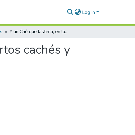
Log In
os
Y un Ché que lastima, en las esquinas, muertos cachés y coches para angelitos : mirando al Sur 4
rtos cachés y