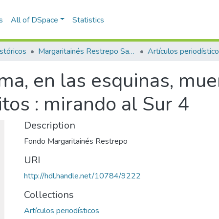
s
All of DSpace
Statistics
stóricos
Margaritainés Restrepo Santamaría
Artículos periodístic
ima, en las esquinas, mue
tos : mirando al Sur 4
Description
Fondo Margaritainés Restrepo
URI
http://hdl.handle.net/10784/9222
Collections
Artículos periodísticos