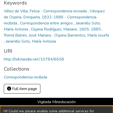
Keywords
Vélez de Villa, Feliza - Correspondencia enviada
,
Vásquez
de Ospina, Enriqueta, 1832-1886 - Correspondencia
recibida
,
Correspondencia entre amigos
,
Jaramillo Soto,
María Antonia
,
Ospina Rodríguez, Mariano, 1805-1885
,
Romá Batrés, José Mariano
,
Ospina Barrientos, María Josefa
,
Jaramillo Soto, María Antonia
URI
http://hdl.handle.net/10784/6658
Collections
Correspondencia recibida
Full item page
Vigilada Mineducación
Universidad con Acreditación Institucional hasta 2026 -
Hi! Could we please enable some additional services for