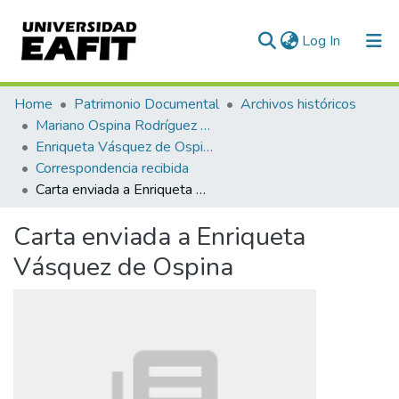
(current)
Log In
Communities & Collections
Home
Patrimonio Documental
Archivos históricos
Mariano Ospina Rodríguez (1826 -1912)
All of DSpace
Enriqueta Vásquez de Ospina
Correspondencia recibida
Statistics
Carta enviada a Enriqueta Vásquez de Ospina
Carta enviada a Enriqueta
Vásquez de Ospina