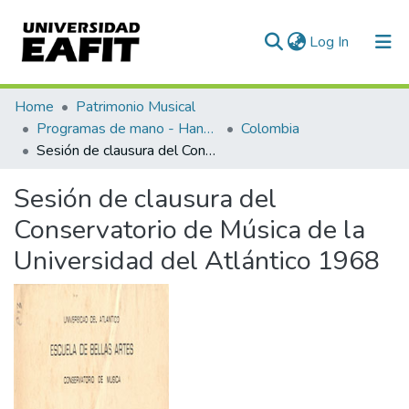
(current)
Log In
Communities & Collections
Home
Patrimonio Musical
Programas de mano - Hand programs
Colombia
All of DSpace
Sesión de clausura del Conservatorio de Música de la Universidad del Atlántico 1968
Statistics
Sesión de clausura del
Conservatorio de Música de la
Universidad del Atlántico 1968