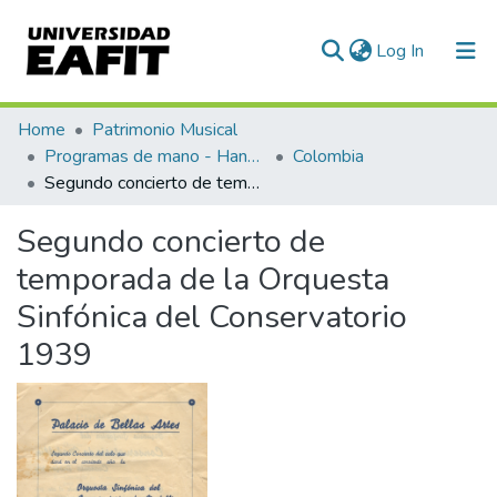
(current)
Log In
Communities & Collections
Home
Patrimonio Musical
Programas de mano - Hand programs
Colombia
All of DSpace
Segundo concierto de temporada de la Orquesta Sinfónica del Conservatorio 1939
Statistics
Segundo concierto de
temporada de la Orquesta
Sinfónica del Conservatorio
1939