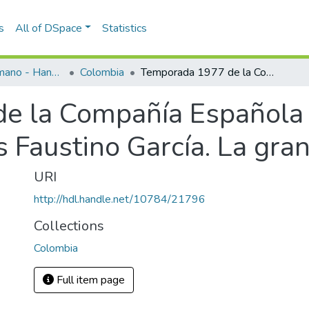
s
All of DSpace
Statistics
Programas de mano - Hand programs
Colombia
Temporada 1977 de la Compañía Española de zarzuelas, operetas y revistas Faustino García. La gran vía
e la Compañía Española 
s Faustino García. La gran
URI
http://hdl.handle.net/10784/21796
Collections
Colombia
Full item page