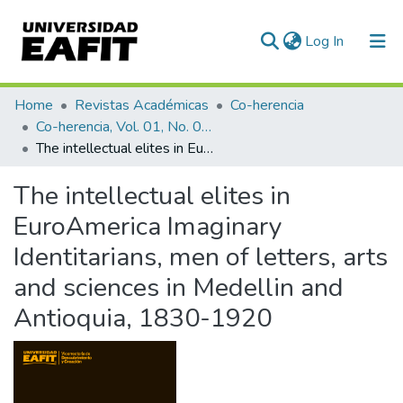
(current)
Log In
Communities & Collections
Home
Revistas Académicas
Co-herencia
Co-herencia, Vol. 01, No. 01 (2004)
All of DSpace
The intellectual elites in EuroAmerica Imaginary Identitarians, men of letters, arts and sciences in Medellin and Antioquia, 1830-1920
Statistics
The intellectual elites in
EuroAmerica Imaginary
Identitarians, men of letters, arts
and sciences in Medellin and
Antioquia, 1830-1920