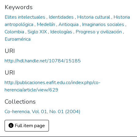
Keywords
Elites intelectuales
,
Identidades
,
Historia cultural
,
Historia
antropológica
,
Medellín
,
Antioquia
,
Imaginarios sociales
,
Colombia
,
Siglo XIX
,
Ideologías
,
Progreso y civilización
,
Euroamérica
URI
http://hdl.handle.net/10784/15185
URI
http://publicaciones.eafit.edu.co/index.php/co-
herencia/article/view/629
Collections
Co-herencia, Vol. 01, No. 01 (2004)
Full item page