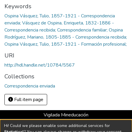
Keywords
Ospina Vásquez, Tulio, 1857-1921 - Correspondencia
enviada; Vásquez de Ospina, Enriqueta, 1832-1886 -
Correspondencia recibida; Correspondencia familiar; Ospina
Rodríguez, Mariano, 1805-1885 - Correspondencia recibida;
Ospina Vásquez, Tulio, 1857-1921 - Formación profesional;
URI
http://hdl.handle.net/10784/5567
Collections
Correspondencia enviada
Full item page
Vigilada Mineducación
Universidad con Acreditación Institucional hasta 2026 -
Hi! Could we please enable some additional services for
Resolución MEN 2158 de 2018
Statistical
? You can always change or withdraw your consent