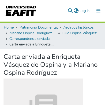
(current)
Log In
Communities & Collections
Home
Patrimonio Documental
Archivos históricos
Mariano Ospina Rodríguez (1826 -1912)
Tulio Ospina Vásquez
All of DSpace
Correspondencia enviada
Carta enviada a Enriqueta Vásquez de Ospina y a Mariano Ospina Rodríguez
Statistics
Carta enviada a Enriqueta
Vásquez de Ospina y a Mariano
Ospina Rodríguez