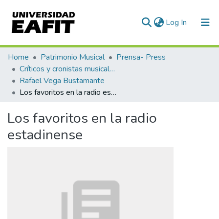
(current)
Log In
Communities & Collections
Home
Patrimonio Musical
Prensa- Press
Críticos y cronistas musicales
All of DSpace
Rafael Vega Bustamante
Los favoritos en la radio estadinense
Statistics
Los favoritos en la radio
estadinense