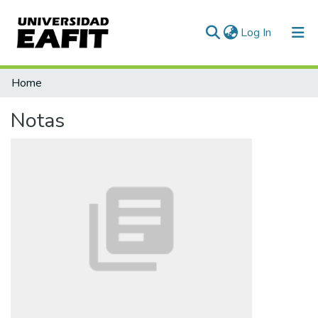
(current)
Log In
Communities & Collections
Home
All of DSpace
Notas
Statistics