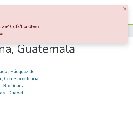
×
Iniciar sesión
79b2a46dfa/bundles?
or
ina, Guatemala
iada
,
Vásquez de
a
,
Correspondencia
a Rodríguez,
ios
,
Stiebel