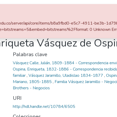
Estadísticas
eafit.edu.co/server/api/core/items/b8a9fbd0-e5c7-4911-be3b-1d
e=bitstreams=5&embed=bitstreams%2Fformat: 0 Unknown Err
nriqueta Vásquez de Osp
Palabras clave
Vásquez Calle, Julián, 1809-1884 - Correspondencia env
Ospina, Enriqueta, 1832-1886 - Correspondencia recibid
familiar
,
Vásquez Jaramillo, Uladislao 1834-1877
,
Ospin
Mariano, 1805-1885
,
Familia Vásquez Jaramillo - Negoc
Brothers - Negocios
URI
http://hdl.handle.net/10784/6505
Colecciones