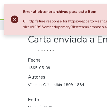
Comunidades
Listar por
Error al obtener archivos para este ítem
0 Http failure response for https://repository.
Inicio
size=9999&embed=primaryBitstream&embed.siz
Carta enviada a E
Fecha
1865-05-09
Autores
Vásquez Calle, Julián, 1809-1884
Editor