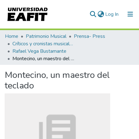
(current)
Log In
Communities & Collections
Home
Patrimonio Musical
Prensa- Press
Críticos y cronistas musicales
All of DSpace
Rafael Vega Bustamante
Montecino, un maestro del teclado
Statistics
Montecino, un maestro del
teclado