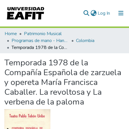
(current)
Log In
Communities & Collections
Home
Patrimonio Musical
Programas de mano - Hand programs
Colombia
All of DSpace
Temporada 1978 de la Compañía Española de zarzuela y opereta María Francisca Caballer. La revoltosa y La verbena de la paloma
Statistics
Temporada 1978 de la
Compañía Española de zarzuela
y opereta María Francisca
Caballer. La revoltosa y La
verbena de la paloma