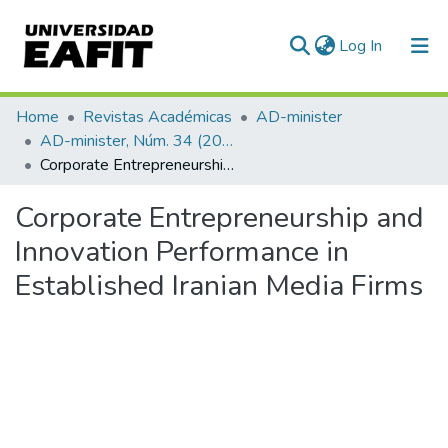
(current)
Log In
Communities & Collections
Home
Revistas Académicas
AD-minister
AD-minister, Núm. 34 (2019)
All of DSpace
Corporate Entrepreneurship and Innovation Performance in Established Iranian Media Firms
Statistics
Corporate Entrepreneurship and
Innovation Performance in
Established Iranian Media Firms