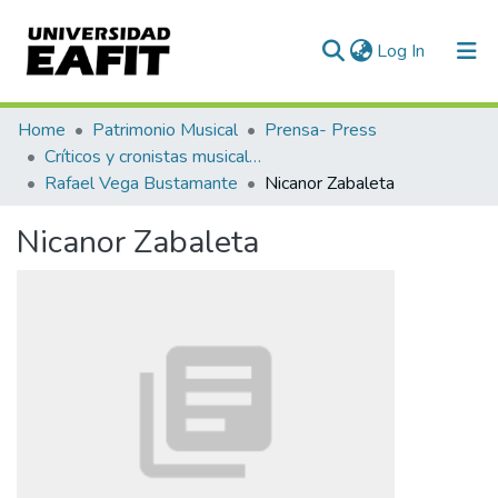
(current)
Log In
Communities & Collections
Home
Patrimonio Musical
Prensa- Press
Críticos y cronistas musicales
All of DSpace
Rafael Vega Bustamante
Nicanor Zabaleta
Statistics
Nicanor Zabaleta