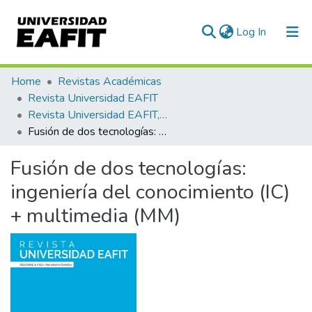
(current)
Log In
Communities & Collections
Home
Revistas Académicas
Revista Universidad EAFIT
All of DSpace
Revista Universidad EAFIT, Vol. 30, Núm. 096 (1994)
Fusión de dos tecnologías: ingeniería del conocimiento (IC) + multimedia (MM)
Statistics
Fusión de dos tecnologías:
ingeniería del conocimiento (IC)
+ multimedia (MM)