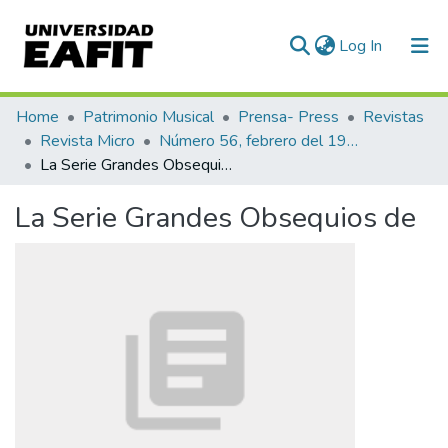
(current)
Log In
Communities & Collections
Home
Patrimonio Musical
Prensa- Press
Revistas
Revista Micro
Número 56, febrero del 1944
All of DSpace
La Serie Grandes Obsequios de
Statistics
La Serie Grandes Obsequios de