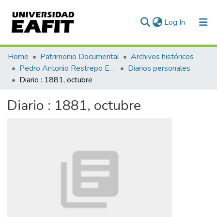
(current)
Log In
Communities & Collections
Home
Patrimonio Documental
Archivos históricos
Pedro Antonio Restrepo Escovar
Diarios personales
All of DSpace
Diario : 1881, octubre
Statistics
Diario : 1881, octubre