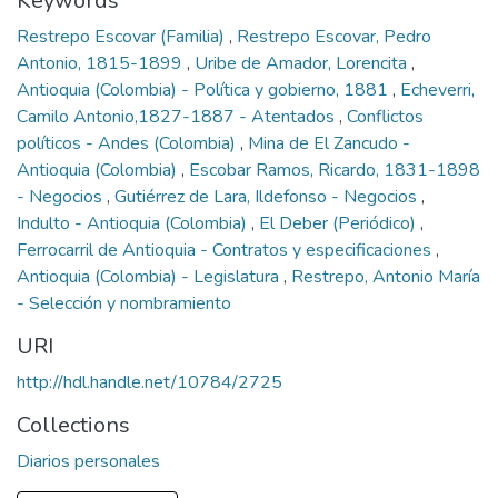
Keywords
Restrepo Escovar (Familia)
,
Restrepo Escovar, Pedro
Antonio, 1815-1899
,
Uribe de Amador, Lorencita
,
Antioquia (Colombia) - Política y gobierno, 1881
,
Echeverri,
Camilo Antonio,1827-1887 - Atentados
,
Conflictos
políticos - Andes (Colombia)
,
Mina de El Zancudo -
Antioquia (Colombia)
,
Escobar Ramos, Ricardo, 1831-1898
- Negocios
,
Gutiérrez de Lara, Ildefonso - Negocios
,
Indulto - Antioquia (Colombia)
,
El Deber (Periódico)
,
Ferrocarril de Antioquia - Contratos y especificaciones
,
Antioquia (Colombia) - Legislatura
,
Restrepo, Antonio María
- Selección y nombramiento
URI
http://hdl.handle.net/10784/2725
Collections
Diarios personales