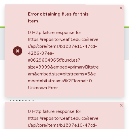
×
(current)
Log In
Error obtaining files for this
item
Communities & Collections
0 Http failure response for
Home
Revistas Académicas
https://repository.eafit.edu.co/serve
Ecos de Economía: A Latin American Journal of Applied Economics
All of DSpace
r/api/core/items/b1897e10-47cd-
Ecos de Economía, Vol. 03, No. 09 (1999)
4286-97ea-
Desarrollo sostenible a nivel empresarial para el valle de aburrá
Statistics
a0629604965f/bundles?
Desarrollo sostenible a nivel
size=9999&embed=primaryBitstre
am&embed.size=bitstreams=5&e
empresarial para el valle de
mbed=bitstreams%2Fformat: 0
aburrá
Unknown Error
×
Date
0 Http failure response for
https://repository.eafit.edu.co/serve
15/07/1999
r/api/core/items/b1897e10-47cd-