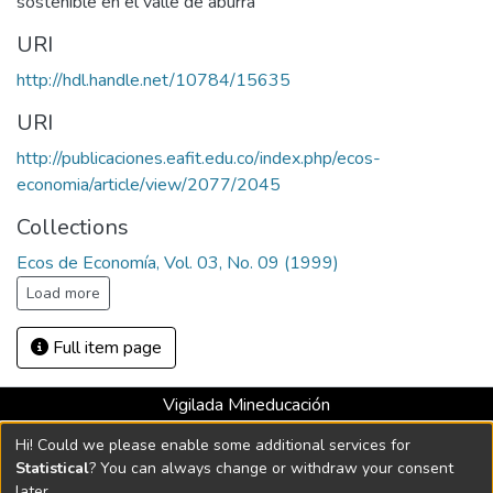
sostenible en el valle de aburra
URI
http://hdl.handle.net/10784/15635
URI
http://publicaciones.eafit.edu.co/index.php/ecos-
economia/article/view/2077/2045
Collections
Ecos de Economía, Vol. 03, No. 09 (1999)
Load more
Full item page
Vigilada Mineducación
Universidad con Acreditación Institucional hasta 2026 -
Hi! Could we please enable some additional services for
Resolución MEN 2158 de 2018
Statistical
? You can always change or withdraw your consent
later.