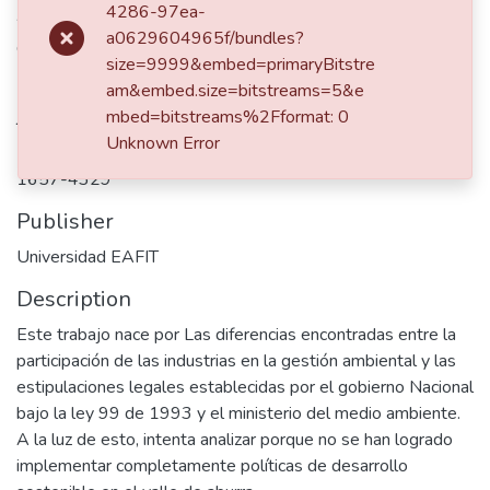
Authors
4286-97ea-
a0629604965f/bundles?
Osorio, Ana Rocio
size=9999&embed=primaryBitstre
am&embed.size=bitstreams=5&e
Journal ISSN
mbed=bitstreams%2Fformat: 0
Unknown Error
2462-8107
1657-4329
Publisher
Universidad EAFIT
Description
Este trabajo nace por Las diferencias encontradas entre la
participación de las industrias en la gestión ambiental y las
estipulaciones legales establecidas por el gobierno Nacional
bajo la ley 99 de 1993 y el ministerio del medio ambiente.
A la luz de esto, intenta analizar porque no se han logrado
implementar completamente políticas de desarrollo