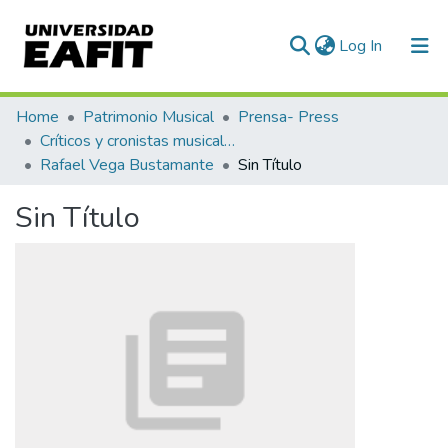
(current)
Log In
Communities & Collections
Home
Patrimonio Musical
Prensa- Press
Críticos y cronistas musicales
All of DSpace
Rafael Vega Bustamante
Sin Título
Statistics
Sin Título